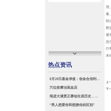
神
用
毒
助
察
避
息
疗
本
热点资讯
8月28日基金净值：创金合信利泽纯债债券A最新净值1.0567，涨0.08%
上
穴位按摩治高血压
下
闯进大满贯正赛创生涯历史，布云朝克特：我只想成为我自己
“男人想爱你和想撩你的区别”