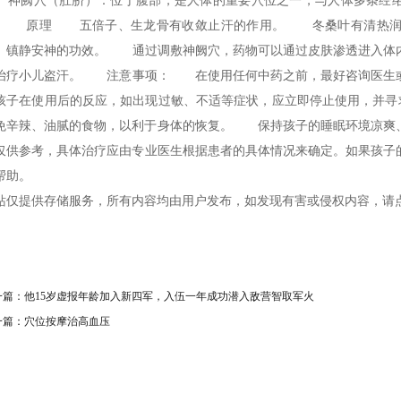
阙穴（肚脐）：位于腹部，是人体的重要穴位之一，与人体多条经络
。 原理 五倍子、生龙骨有收敛止汗的作用。 冬桑叶有清热润
、镇静安神的功效。 通过调敷神阙穴，药物可以通过皮肤渗透进入体
治疗小儿盗汗。 注意事项： 在使用任何中药之前，最好咨询医生
孩子在使用后的反应，如出现过敏、不适等症状，应立即停止使用，并
免辛辣、油腻的食物，以利于身体的恢复。 保持孩子的睡眠环境凉爽
仅供参考，具体治疗应由专业医生根据患者的具体情况来确定。如果孩子
帮助。
站仅提供存储服务，所有内容均由用户发布，如发现有害或侵权内容，请
一篇：
他15岁虚报年龄加入新四军，入伍一年成功潜入敌营智取军火
一篇：
穴位按摩治高血压