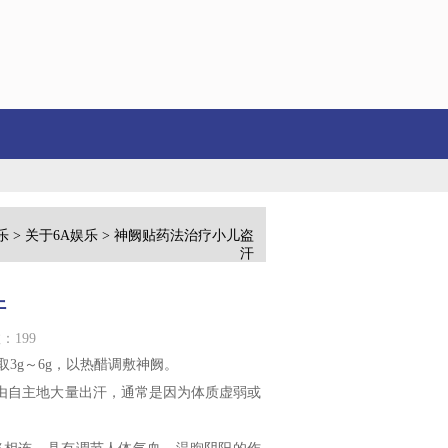
按摩治高血压...
闯进大满贯正赛创生涯历史，布云朝克特：我只想成为我自己
乐
>
关于6A娱乐
> 神阙贴药法治疗小儿盗
汗
汗
：199
取3g～6g，以热醋调敷神阙。
自主地大量出汗，通常是因为体质虚弱或