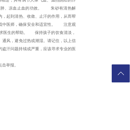
相连，具有调节人体气血、温煦阴阳的作
肺、凉血止血的功效。 朱砂有清热解
内，起到清热、收敛、止汗的作用，从而帮
或中医师，确保安全和适宜性。 注意观
寻求医生的帮助。 保持孩子的饮食清淡，
、通风，避免过热或潮湿。请记住，以上信
的盗汗问题持续或严重，应该寻求专业的医
点击举报。