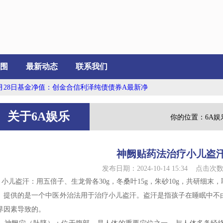
围
最新动态
联系我们
28日基金净值：创金合信利泽纯债债券A最新净值1.0567，涨0.08%...
穴位
关于6A娱乐
你的位置：
6A娱
神阙贴药法治疗小儿盗
发布日期：2024-10-14 15:34 点击次数
儿盗汗：用五倍子、生龙骨各30g，冬桑叶15g，朱砂10g，共研细末，
供的是一个中医外治法用于治疗小儿盗汗。盗汗是指孩子在睡眠中不由
界因素导致的。