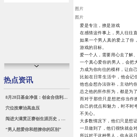
图片
图片
爱是专注，撩是游戏
在感情这件事上，男人往往
如果一个男人真的爱上了你
游戏的目标。
爱一个人，需要用心去了解
一个真心爱你的男人，会把
力成为你向往的模样，让自
比如在日常生活中，他会记
热点资讯
他也会想办法弥补，主动约
总之他的所作所为，都是为
8月28日基金净值：创金合信利泽纯债债券A最新净值1.0567，涨0.08%
而对于那些只是想把你当作
自己的优点和魅力，时不时
穴位按摩治高血压
不关心。
闯进大满贯正赛创生涯历史，布云朝克特：我只想成为我自己
大多数情况下，他们只是想证
一旦做到了，他们很快就会对
“男人想爱你和想撩你的区别”
所以对于这种男人，你永远