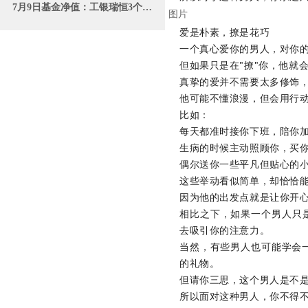
7月9日基金净值：工银瑞恒3个月定开债券A最新净值1.0658
图片
爱是朴素，撩是花巧
一个真心爱你的男人，对你
但如果只是在"撩"你，他就
真挚的爱并不需要太多修饰
他可能不懂浪漫，但会用行
比如：
每天都准时接你下班，陪你
生病的时候主动照顾你，买
偶尔送你一些平凡但贴心的
这些举动看似简单，却恰恰
因为他的出发点就是让你开
相比之下，如果一个男人只
去吸引你的注意力。
当然，有些男人也可能学会
的礼物。
但请你三思，这个男人是不
所以面对这种男人，你不得