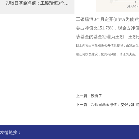
7月9日基金净值：工银瑞恒3个月定开债券A最新净值1.0658
工银瑞恒3个月定开债券A为债
券占净值比151.78%，现金占净值
该基金的基金经理为王朔，王朔于2
以上内容由本站根据公开信息整理，由算法生成（网
成任何投资建议，投资有风险，请谨慎决策。
上一篇：没有了
下一篇：
7月9日基金净值：交银启汇混合
友情链接：